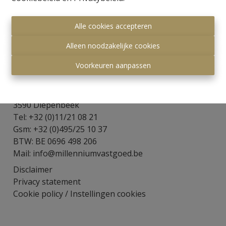
Alle cookies accepteren
Alleen noodzakelijke cookies
Voorkeuren aanpassen
Millennium Vastgoed
Visserijstraat 8
3590 Diepenbeek
Tel: +32 (0)11/21 08 21
Gsm: +32 (0)495/25 10 37
BTW: BE 0696 498 206
Mail:
info@millenniumvastgoed.be
Disclaimer
Privacy statement
Cookie policy
/
Instellingen cookies