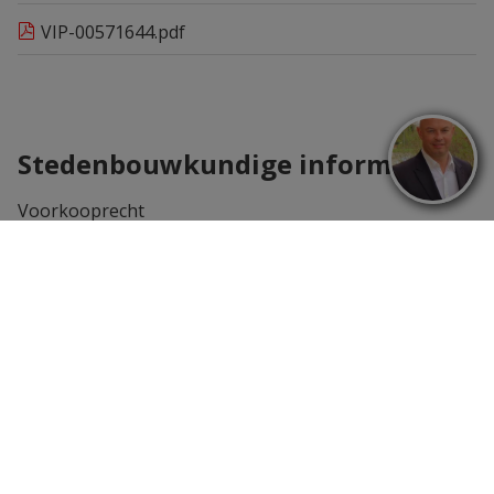
VIP-00571644.pdf
Stedenbouwkundige informatie
Voorkooprecht
Nee
Bouwvergunning verkregen
Ja
Dagvaarding uitgebracht
Geen rechterlijke herstelmaatregel of bestuurlijke
maatregel opgelegd
Verkavelingsvergunning