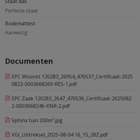
Staat dak
Perfecte staat
Bodemattest
Aanwezig
Documenten
EPC Woonst 120283_26954_470537_Certificaat-2025
0822-0003668269-RES-1.pdf
EPC Zaak 120283_2647_470536_Certificaat-2025082
2-0003668246-KNR-2.pdf
Sphinx tuin 200m².jpg
VGI_Uittreksel_2025-08-04 16_15_28Z.pdf