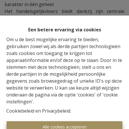
karakter in één geheel.
Het handelsgelijkvloers biedt dankzij zijn centrale
ligging en brede voorgevel een uitstekende
zichtbaarheid en talloze mogelijkheden voor
Een betere ervaring via cookies
commerciële activiteiten of een vrij beroep.
De bovenliggende woning beschikt over een
lichtrijke
Om u de best mogelijke ervaring te bieden,
leefruimte van 50 m²
, een hyper-geïnstalleerde
gebruiken zowel wij als derde partijen technologieën
keuken, vier volwaardige slaapkamers, een badkamer
zoals cookies om toegang te krijgen tot
met ligbad, aparte douchekamer en maar liefst vier
apparaatinformatie en/of deze op te slaan. Door in te
toiletten.
stemmen met deze technologieën, stelt u ons en
Dankzij de veranda, zonnetent en het tuinhuis kan men
derde partijen in de mogelijkheid persoonlijke
volop genieten van de tuin.
gegevens zoals browsegedrag of unieke ID's op deze
Extra troeven zijn de
garage met parkeerplaats
,
website te verwerken. U kan uw keuze altijd wijzigen
dubbele beglazing met PVC-ramen,
onderaan de pagina via de optie 'cookies' of 'cookie
condensatiegasketel en alarm. Het pand biedt een
instellingen'.
ideale combinatie van wonen en werken op een
Cookiebeleid
en
Privacybeleid
.
toplocatie.
Of u nu op zoek bent naar een commerciële
Alle cookies accepteren
opportuniteit met woonst of een ruime gezinswoning