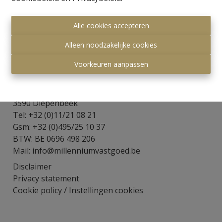
Alle cookies accepteren
Alleen noodzakelijke cookies
Voorkeuren aanpassen
Millennium Vastgoed
Visserijstraat 8
3590 Diepenbeek
Tel: +32 (0)11/21 08 21
Gsm: +32 (0)495/25 10 37
BTW: BE 0696 498 206
Mail:
info@millenniumvastgoed.be
Disclaimer
Privacy statement
Cookie policy
/
Instellingen cookies