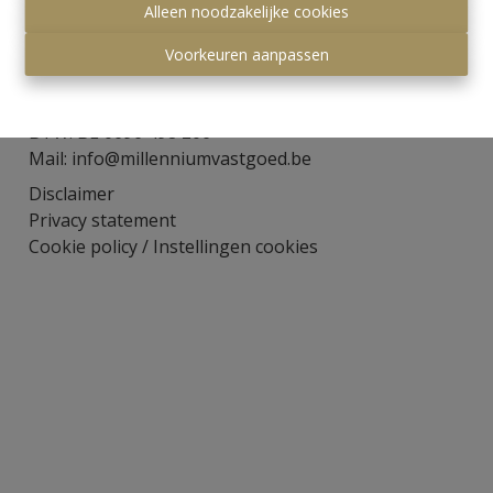
Alleen noodzakelijke cookies
Visserijstraat 8
3590 Diepenbeek
Voorkeuren aanpassen
Tel: +32 (0)11/21 08 21
Gsm: +32 (0)495/25 10 37
BTW: BE 0696 498 206
Mail:
info@millenniumvastgoed.be
Disclaimer
Privacy statement
Cookie policy
/
Instellingen cookies