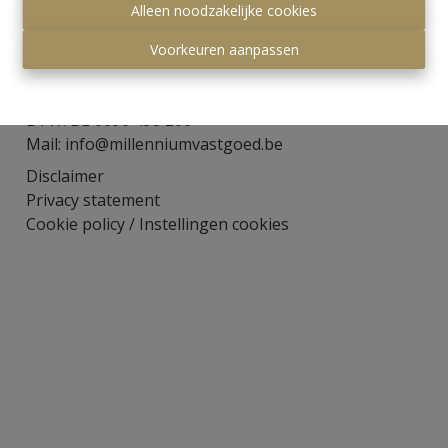
Alleen noodzakelijke cookies
Visserijstraat 8
3590 Diepenbeek
Voorkeuren aanpassen
Tel: +32 (0)11/21 08 21
Gsm: +32 (0)495/25 10 37
BTW: BE 0696 498 206
Mail:
info@millenniumvastgoed.be
Disclaimer
Privacy statement
Cookie policy
/
Instellingen cookies