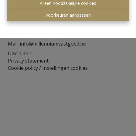
Alleen noodzakelijke cookies
Visserijstraat 8
3590 Diepenbeek
Voorkeuren aanpassen
Tel: +32 (0)11/21 08 21
Gsm: +32 (0)495/25 10 37
BTW: BE 0696 498 206
Mail:
info@millenniumvastgoed.be
Disclaimer
Privacy statement
Cookie policy
/
Instellingen cookies