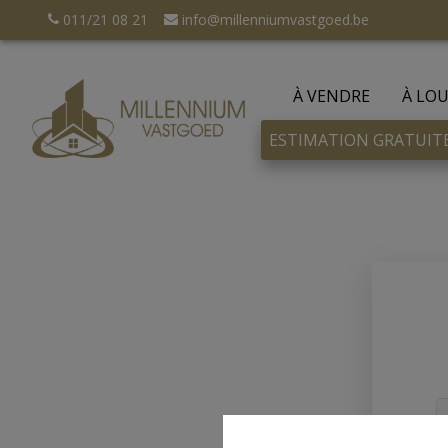
011/21 08 21
info@millenniumvastgoed.be
À VENDRE
À LO
ESTIMATION GRATUIT