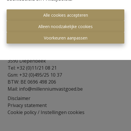
Alle cookies accepteren
Alleen noodzakelijke cookies
Voorkeuren aanpassen
Millennium Vastgoed
Visserijstraat 8
3590 Diepenbeek
Tel: +32 (0)11/21 08 21
Gsm: +32 (0)495/25 10 37
BTW: BE 0696 498 206
Mail:
info@millenniumvastgoed.be
Disclaimer
Privacy statement
Cookie policy
/
Instellingen cookies